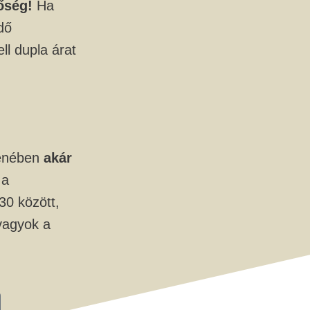
őség!
Ha
dő
ll dupla árat
lenében
akár
a
30 között,
 vagyok a