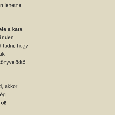
n lehetne
ele a kata
inden
 tudni, hogy
ak
önyvelődtől
, akkor
még
ól!