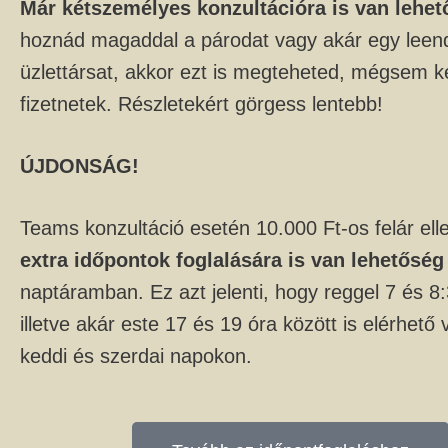
Már kétszemélyes konzultációra is van lehet
hoznád magaddal a párodat vagy akár egy leen
üzlettársat, akkor ezt is megteheted, mégsem ke
fizetnetek. Részletekért görgess lentebb!
ÚJDONSÁG!
Teams konzultáció esetén 10.000 Ft-os felár el
extra időpontok foglalására is van lehetőség
naptáramban. Ez azt jelenti, hogy reggel 7 és 8:
illetve akár este 17 és 19 óra között is elérhető
keddi és szerdai napokon.