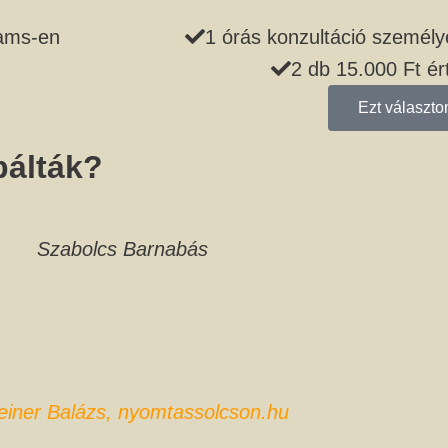
eams-en
1 órás konzultáció személ
2 db 15.000 Ft é
Ezt választ
bálták?
Szabolcs Barnabás
einer Balázs, nyomtassolcson.hu