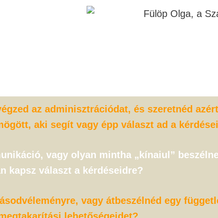
égzed az adminisztrációdat, és szeretnéd azér
ögött, aki segít vagy épp választ ad a kérdése
nikáció, vagy olyan mintha „kínaiul” beszéln
n kapsz választ a kérdéseidre?
sodvéleményre, vagy átbeszélnéd egy független
megtakarítási lehetőségeidet?