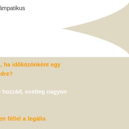
t, ha időközönként egy
idre?
e hozzád, esetleg nagyon
 féllel a legális