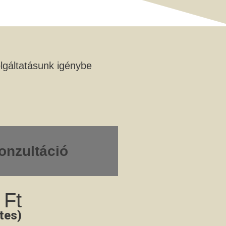
lgáltatásunk igénybe
onzultáció
 Ft
tes)