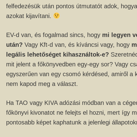
felfedezésük után pontos útmutatót adok, hogya
azokat kijavítani.
EV-d van, és fogalmad sincs, hogy
mi legyen v
után?
Vagy Kft-d van, és kíváncsi vagy, hogy
m
legális lehetőséget kihasználtok-e?
Szeretnéd
mit jelent a főkönyvedben egy-egy sor? Vagy cs
egyszerűen van egy csomó kérdésed, amiről a k
nem kapod meg a választ.
Ha TAO vagy KIVA adózási módban van a céged
főkönyvi kivonatot ne felejts el hozni, mert így 
pontosabb képet kaphatunk a jelenlegi állapotokr