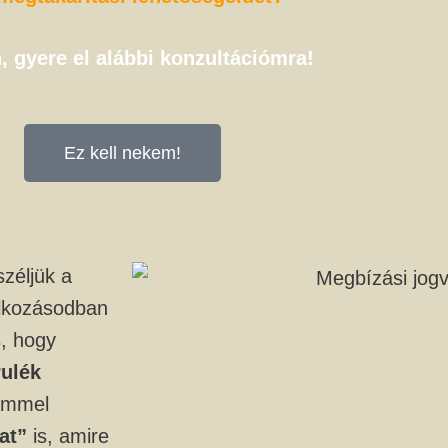
, gyere el alábbi konzultációmra!
Ez kell nekem!
zéljük a
lalkozásodban
, hogy
rulék
semmel
at”
is, amire