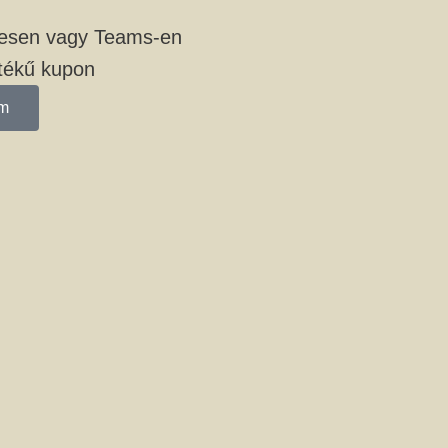
yesen vagy Teams-en
rtékű kupon
om