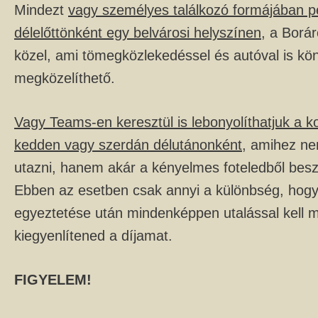
Mindezt
vagy személyes találkozó formájában p
délelőttönként egy belvárosi helyszínen
, a Borá
közel, ami tömegközlekedéssel és autóval is kö
megközelíthető.
Vagy Teams-en keresztül is lebonyolíthatjuk a ko
kedden vagy szerdán délutánonként
, amihez ne
utazni, hanem akár a kényelmes foteledből besz
Ebben az esetben csak annyi a különbség, hogy
egyeztetése után mindenképpen utalással kell 
kiegyenlítened a díjamat.
FIGYELEM!