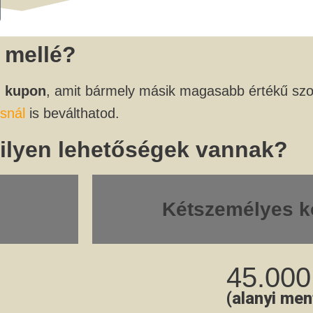
 mellé?
ű kupon
, amit bármely másik magasabb értékű szo
snál
is beválthatod.
ilyen lehetőségek vannak?
Kétszemélyes k
45.000
(alanyi men