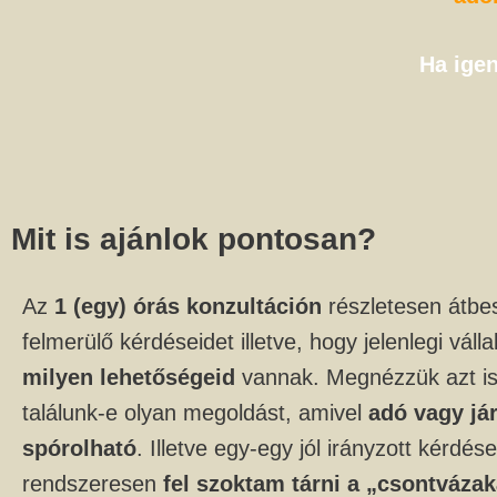
Ha igen
Mit is ajánlok pontosan?
Az
1 (egy) órás konzultáción
részletesen átbes
felmerülő kérdéseidet illetve, hogy jelenlegi vál
milyen lehetőségeid
vannak. Megnézzük azt is
találunk-e olyan megoldást, amivel
adó vagy já
spórolható
. Illetve egy-egy jól irányzott kérdé
rendszeresen
fel szoktam tárni a „csontvázak