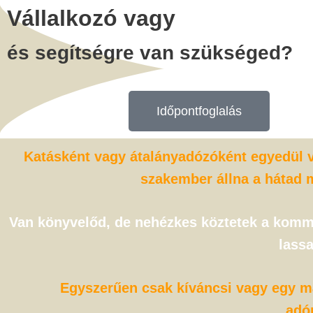
Vállalkozó vagy
és segítségre van szükséged?
Időpontfoglalás
Katásként vagy átalányadózóként egyedül v
szakember állna a hátad m
Van könyvelőd, de nehézkes köztetek a kommu
lassa
Egyszerűen csak kíváncsi vagy egy má
adó