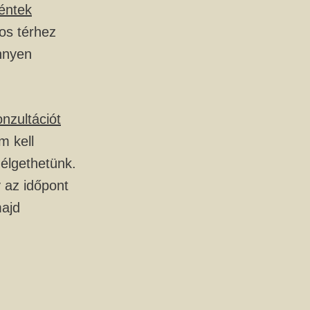
éntek
ros térhez
nnyen
nzultációt
m kell
élgethetünk.
 az időpont
majd