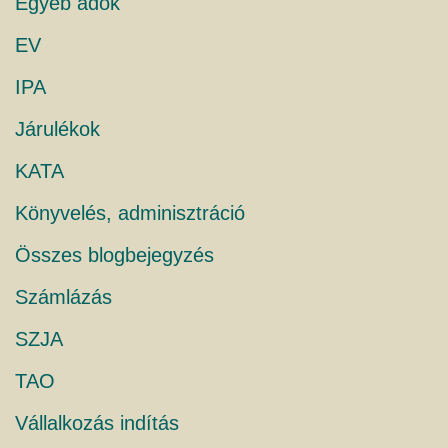
Egyéb adók
EV
IPA
Járulékok
KATA
Könyvelés, adminisztráció
Összes blogbejegyzés
Számlázás
SZJA
TAO
Vállalkozás indítás