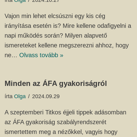
írta
Olga
2024.10.27
Vajon min lehet elcsúszni egy kis cég
irányítása esetén is? Mire kellene odafigyelni a
napi működés során? Milyen alapvető
ismereteket kellene megszerezni ahhoz, hogy
ne…
Olvass tovább »
Minden az ÁFA gyakoriságról
írta
Olga
2024.09.29
A szeptemberi Titkos éjjeli tippek adásomban
az ÁFA gyakoriság szabályrendszerét
ismertettem meg a nézőkkel, vagyis hogy