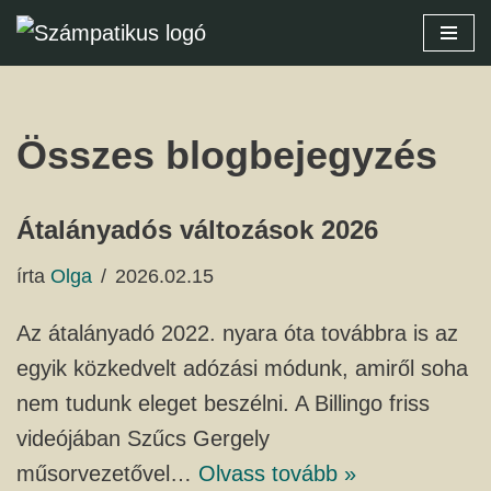
Skip
to
content
Összes blogbejegyzés
Átalányadós változások 2026
írta
Olga
2026.02.15
Az átalányadó 2022. nyara óta továbbra is az
egyik közkedvelt adózási módunk, amiről soha
nem tudunk eleget beszélni. A Billingo friss
videójában Szűcs Gergely
műsorvezetővel…
Olvass tovább »