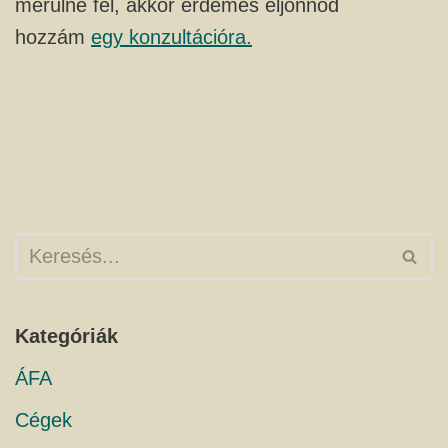
merülne fel, akkor érdemes eljönnöd
hozzám
egy konzultációra.
Kategóriák
ÁFA
Cégek