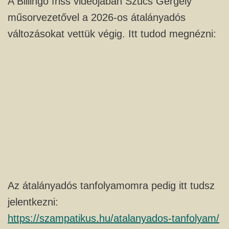
A Billingo friss videójában Szűcs Gergely
műsorvezetővel a 2026-os átalányadós
változásokat vettük végig. Itt tudod megnézni:
Az átalányadós tanfolyamomra pedig itt tudsz
jelentkezni:
https://szampatikus.hu/atalanyados-tanfolyam/