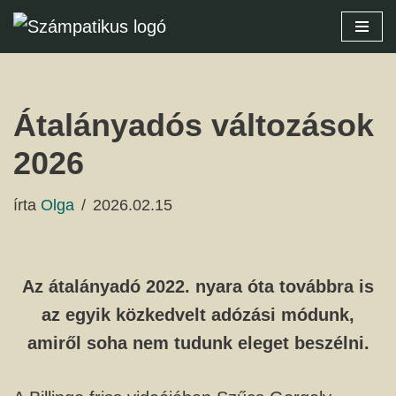
Skip
to
content
Átalányadós változások
2026
írta
Olga
2026.02.15
Az átalányadó 2022. nyara óta továbbra is
az egyik közkedvelt adózási módunk,
amiről soha nem tudunk eleget beszélni.