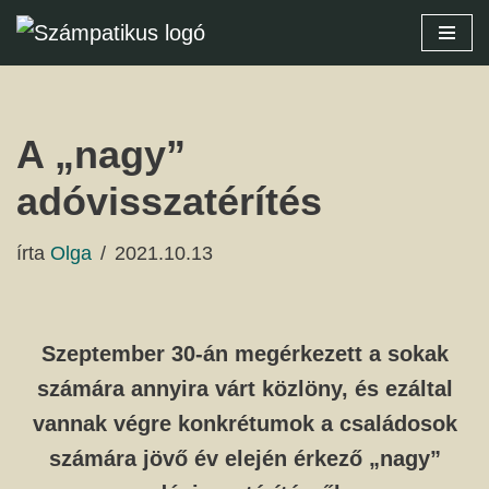
Skip
to
content
A „nagy”
adóvisszatérítés
írta
Olga
2021.10.13
Szeptember 30-án megérkezett a sokak
számára annyira várt közlöny, és ezáltal
vannak végre konkrétumok a családosok
számára jövő év elején érkező „nagy”