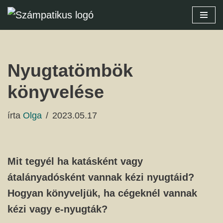
Skip
to
content
Nyugtatömbök
könyvelése
írta
Olga
2023.05.17
Mit tegyél ha katásként vagy
átalányadósként vannak kézi nyugtáid?
Hogyan könyveljük, ha cégeknél vannak
kézi vagy e-nyugták?